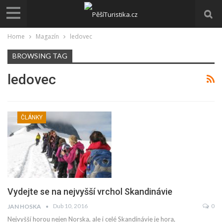
Home
Magazín
ledovec
BROWSING TAG
ledovec
ČLÁNKY
Vydejte se na nejvyšší vrchol Skandinávie
Dub 10, 2016
0
JAN HOSKA
Nejvyšší horou nejen Norska, ale i celé Skandinávie je hora,