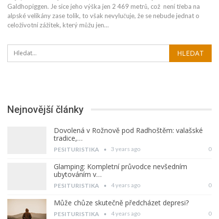
Galdhopiggen. Je sice jeho výška jen 2 469 metrů, což není třeba na
alpské velikány zase tolik, to však nevylučuje, že se nebude jednat o
celoživotní zážitek, který můžu jen…
Nejnovější články
Dovolená v Rožnově pod Radhoštěm: valašské
tradice,…
3 years ago
0
PESITURISTIKA
Glamping: Kompletní průvodce nevšedním
ubytováním v…
4 years ago
0
PESITURISTIKA
Může chůze skutečně předcházet depresi?
4 years ago
0
PESITURISTIKA