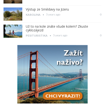
Výstup ze Smědavy na Jizeru
5 years ago
0
KAROLINA
Už to na kole znáte všude kolem? Zkuste
cyklozájezd
5 years ago
0
PESITURISTIKA