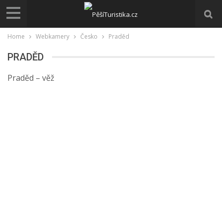
Home
Webkamery
Česko
Praděd
PRADĚD
Praděd – věž