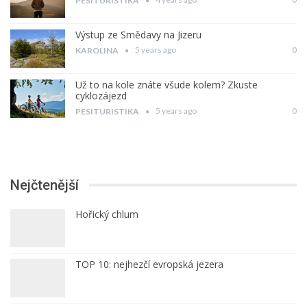
PESITURISTIKA
Výstup ze Smědavy na Jizeru
5 years ago
0
KAROLINA
Už to na kole znáte všude kolem? Zkuste
cyklozájezd
5 years ago
0
PESITURISTIKA
Nejčtenější
Hořický chlum
TOP 10: nejhezčí evropská jezera