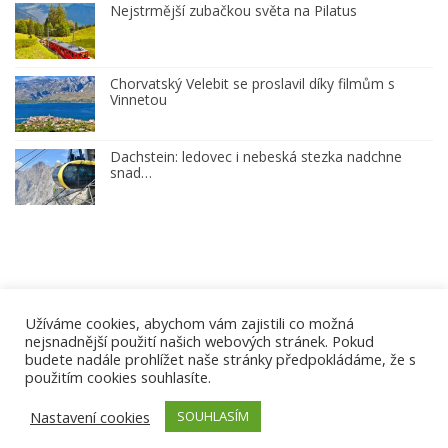
Nejstrmější zubačkou světa na Pilatus
Chorvatský Velebit se proslavil díky filmům s
Vinnetou
Dachstein: ledovec i nebeská stezka nadchne
snad…
Užíváme cookies, abychom vám zajistili co možná
nejsnadnější použití našich webových stránek. Pokud
budete nadále prohlížet naše stránky předpokládáme, že s
použitím cookies souhlasíte.
© 2016-2026. All Rights Reserved.
Nastavení cookies
SOUHLASÍM
Autor projektu:
CK HOŠKA TOUR