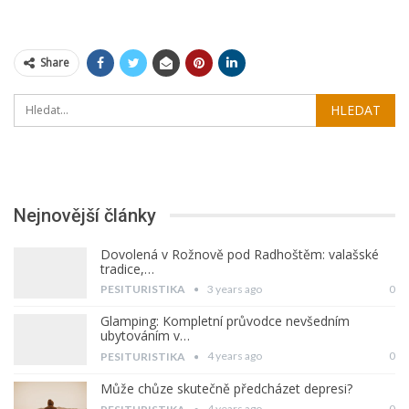
Share
Nejnovější články
Dovolená v Rožnově pod Radhoštěm: valašské
tradice,…
3 years ago
0
PESITURISTIKA
Glamping: Kompletní průvodce nevšedním
ubytováním v…
4 years ago
0
PESITURISTIKA
Může chůze skutečně předcházet depresi?
4 years ago
0