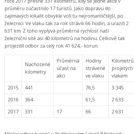
roce 2017 přesně 331 kilometrů, kdy se jedné akce v
průměru zúčastnilo 17 turistů. Jako dopravu do
zajímavých lokalit obvykle volí tu nejromantičtější, po
železnici. Ve vlaku tak za rok strávili 66 hodin, a urazili 2
631 km. Z toho vyplývá průměrná rychlost naší
železniční sítě asi 40 kilometrů na hodinu. Celkově tak
projezdil odbor za celý rok 41 624,- korun.
Průměrná
Hodiny
Kilometrů
Nachozené
účast na
strávené
projetých
kilometry
akci
ve vlaku
vlakem
2015
441
76,5
3 345
2016
364
61,5
2 633
2017
331
17
66
2 631
Místní odbor turistů v čtyřtisícovém Lázně Bělohradu