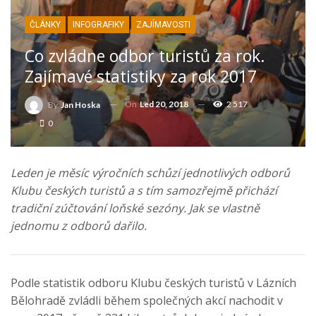
ČLÁNKY
INFOGRAFIKY
ZAJÍMAVOSTI
Co zvládne odbor turistů za rok.
Zajímavé statistiky za rok 2017
On
Led 20, 2018
2 517
By
Jan Hoska
0
Leden je měsíc výročních schůzí jednotlivých odborů
Klubu českých turistů a s tím samozřejmě přichází
tradiční zúčtování loňské sezóny. Jak se vlastně
jednomu z odborů dařilo.
Podle statistik odboru Klubu českých turistů v Lázních
Bělohradě zvládli během společných akcí nachodit v