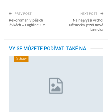
PREV POST
NEXT POST
Rekordman v pěších
Na nejvyšší vrchol
lávkách – Highline 179
Německa jezdí nová
lanovka
VY SE MŮŽETE PODÍVAT TAKÉ NA
ČLÁNKY