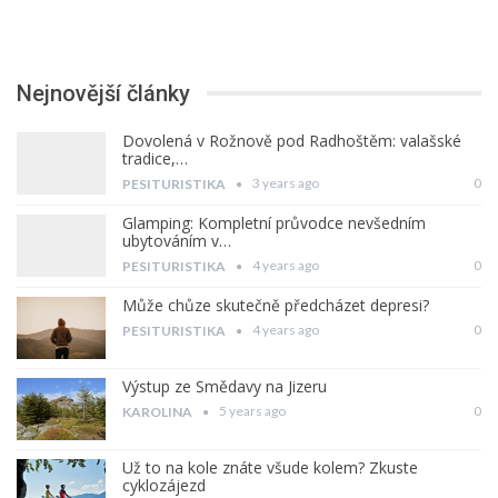
Nejnovější články
Dovolená v Rožnově pod Radhoštěm: valašské
tradice,…
3 years ago
0
PESITURISTIKA
Glamping: Kompletní průvodce nevšedním
ubytováním v…
4 years ago
0
PESITURISTIKA
Může chůze skutečně předcházet depresi?
4 years ago
0
PESITURISTIKA
Výstup ze Smědavy na Jizeru
5 years ago
0
KAROLINA
Už to na kole znáte všude kolem? Zkuste
cyklozájezd