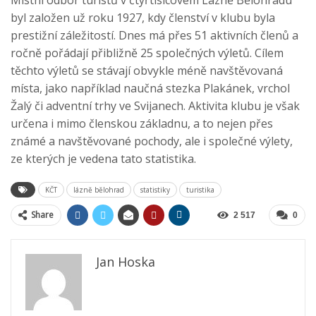
byl založen už roku 1927, kdy členství v klubu byla
prestižní záležitostí. Dnes má přes 51 aktivních členů a
ročně pořádají přibližně 25 společných výletů. Cílem
těchto výletů se stávají obvykle méně navštěvovaná
místa, jako například naučná stezka Plakánek, vrchol
Žalý či adventní trhy ve Svijanech. Aktivita klubu je však
určena i mimo členskou základnu, a to nejen přes
známé a navštěvované pochody, ale i společné výlety,
ze kterých je vedena tato statistika.
KČT
lázně bělohrad
statistiky
turistika
Share
2 517
0
Jan Hoska