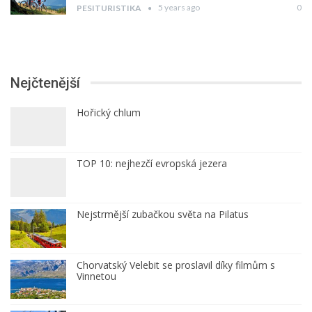
5 years ago
0
PESITURISTIKA
Nejčtenější
Hořický chlum
TOP 10: nejhezčí evropská jezera
Nejstrmější zubačkou světa na Pilatus
Chorvatský Velebit se proslavil díky filmům s
Vinnetou