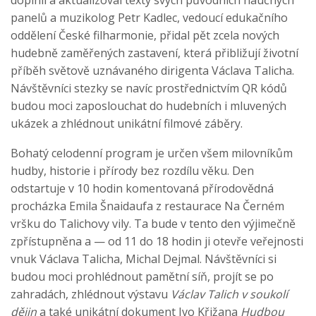
doplnil a aktualizoval texty svých původních naučných
panelů a muzikolog Petr Kadlec, vedoucí edukačního
oddělení České filharmonie, přidal pět zcela nových
hudebně zaměřených zastavení, která přibližují životní
příběh světově uznávaného dirigenta Václava Talicha.
Návštěvníci stezky se navíc prostřednictvím QR kódů
budou moci zaposlouchat do hudebních i mluvených
ukázek a zhlédnout unikátní filmové záběry.
Bohatý celodenní program je určen všem milovníkům
hudby, historie i přírody bez rozdílu věku. Den
odstartuje v 10 hodin komentovaná přírodovědná
procházka Emila Šnaidaufa z restaurace Na Černém
vršku do Talichovy vily. Ta bude v tento den výjimečně
zpřístupněna a — od 11 do 18 hodin ji otevře veřejnosti
vnuk Václava Talicha, Michal Dejmal. Návštěvníci si
budou moci prohlédnout pamětní síň, projít se po
zahradách, zhlédnout výstavu
Václav Talich v soukolí
dějin
a také unikátní dokument Ivo Křižana
Hudbou