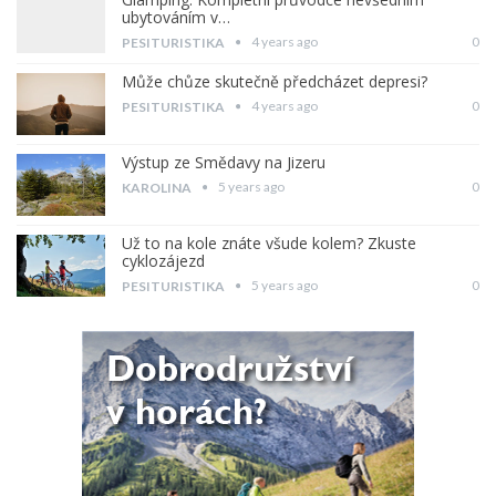
ubytováním v…
4 years ago
0
PESITURISTIKA
Může chůze skutečně předcházet depresi?
4 years ago
0
PESITURISTIKA
Výstup ze Smědavy na Jizeru
5 years ago
0
KAROLINA
Už to na kole znáte všude kolem? Zkuste
cyklozájezd
5 years ago
0
PESITURISTIKA