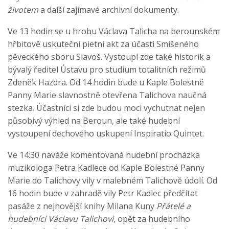
životem
a další zajímavé archivní dokumenty.
Ve 13 hodin se u hrobu Václava Talicha na berounském
hřbitově uskuteční pietní akt za účasti Smíšeného
pěveckého sboru Slavoš. Vystoupí zde také historik a
bývalý ředitel Ústavu pro studium totalitních režimů
Zdeněk Hazdra. Od 14 hodin bude u Kaple Bolestné
Panny Marie slavnostně otevřena Talichova naučná
stezka. Účastníci si zde budou moci vychutnat nejen
působivý výhled na Beroun, ale také hudební
vystoupení dechového uskupení Inspiratio Quintet.
Ve 14:30 naváže komentovaná hudební procházka
muzikologa Petra Kadlece od Kaple Bolestné Panny
Marie do Talichovy vily v malebném Talichově údolí. Od
16 hodin bude v zahradě vily Petr Kadlec předčítat
pasáže z nejnovější knihy Milana Kuny
Přátelé a
hudebníci Václavu Talichovi
, opět za hudebního