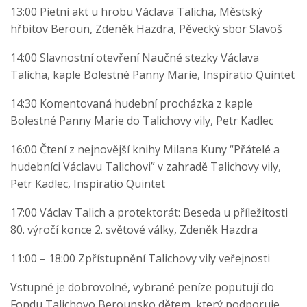
13:00 Pietní akt u hrobu Václava Talicha, Městský
hřbitov Beroun, Zdeněk Hazdra, Pěvecký sbor Slavoš
14:00 Slavnostní otevření Naučné stezky Václava
Talicha, kaple Bolestné Panny Marie, Inspiratio Quintet
14:30 Komentovaná hudební procházka z kaple
Bolestné Panny Marie do Talichovy vily, Petr Kadlec
16:00 Čtení z nejnovější knihy Milana Kuny “Přátelé a
hudebníci Václavu Talichovi” v zahradě Talichovy vily,
Petr Kadlec, Inspiratio Quintet
17:00 Václav Talich a protektorát: Beseda u příležitosti
80. výročí konce 2. světové války, Zdeněk Hazdra
11:00 – 18:00 Zpřístupnění Talichovy vily veřejnosti
Vstupné je dobrovolné, vybrané peníze poputují do
Fondu Talichovo Berounsko dětem, který podporuje