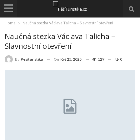
Home
Naučná stezka Václava Talicha – Slavnostní otevření
Naučná stezka Václava Talicha –
Slavnostní otevření
On
Kvě 25, 2025
129
0
By
Pesituristika