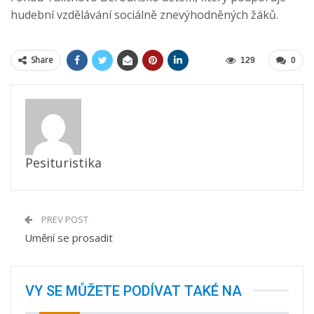
hudební vzdělávání sociálně znevýhodněných žáků.
Share
129
0
Pesituristika
PREV POST
Umění se prosadit
VY SE MŮŽETE PODÍVAT TAKÉ NA