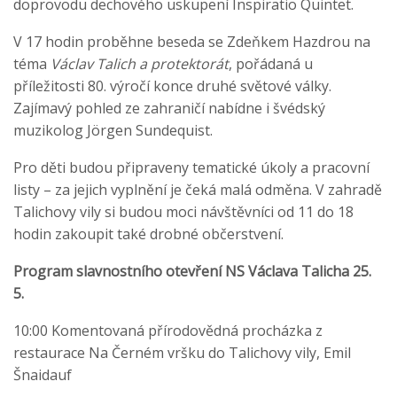
doprovodu dechového uskupení Inspiratio Quintet.
V 17 hodin proběhne beseda se Zdeňkem Hazdrou na
téma
Václav Talich a protektorát
, pořádaná u
příležitosti 80. výročí konce druhé světové války.
Zajímavý pohled ze zahraničí nabídne i švédský
muzikolog Jörgen Sundequist.
Pro děti budou připraveny tematické úkoly a pracovní
listy – za jejich vyplnění je čeká malá odměna. V zahradě
Talichovy vily si budou moci návštěvníci od 11 do 18
hodin zakoupit také drobné občerstvení.
Program slavnostního otevření NS Václava Talicha 25.
5.
10:00 Komentovaná přírodovědná procházka z
restaurace Na Černém vršku do Talichovy vily, Emil
Šnaidauf