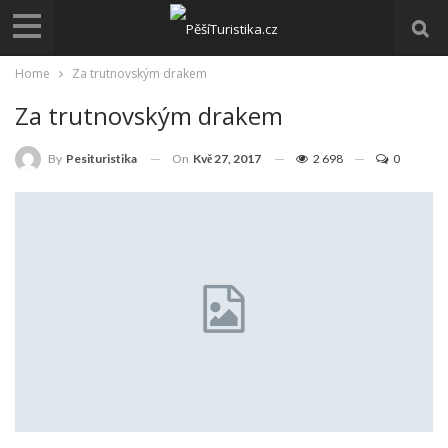
Home
Za trutnovským drakem
Za trutnovským drakem
On
Kvě 27, 2017
2 698
0
By
Pesituristika