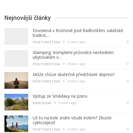
Nejnovější články
Dovolená v Rožnově pod Radhoštěm: valašské
tradice,…
3 years ago
0
PESITURISTIKA
Glamping: Kompletní průvodce nevšedním
ubytováním v…
4 years ago
0
PESITURISTIKA
Může chůze skutečně předcházet depresi?
4 years ago
0
PESITURISTIKA
Výstup ze Smědavy na Jizeru
5 years ago
0
KAROLINA
Už to na kole znáte všude kolem? Zkuste
cyklozájezd
5 years ago
0
PESITURISTIKA