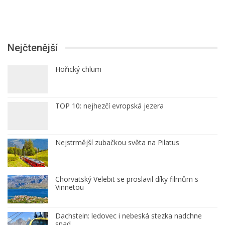
Nejčtenější
Hořický chlum
TOP 10: nejhezčí evropská jezera
Nejstrmější zubačkou světa na Pilatus
Chorvatský Velebit se proslavil díky filmům s
Vinnetou
Dachstein: ledovec i nebeská stezka nadchne
snad…