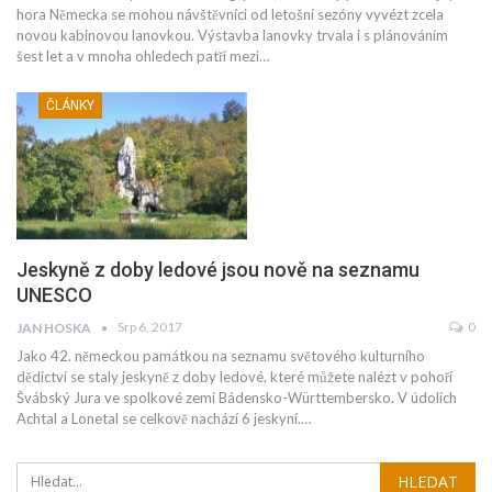
hora Německa se mohou návštěvníci od letošní sezóny vyvézt zcela
novou kabinovou lanovkou. Výstavba lanovky trvala i s plánováním
šest let a v mnoha ohledech patří mezi…
ČLÁNKY
Jeskyně z doby ledové jsou nově na seznamu
UNESCO
Srp 6, 2017
0
JAN HOSKA
Jako 42. německou památkou na seznamu světového kulturního
dědictví se staly jeskyně z doby ledové, které můžete nalézt v pohoří
Švábský Jura ve spolkové zemi Bádensko-Württembersko. V údolích
Achtal a Lonetal se celkově nachází 6 jeskyní.…