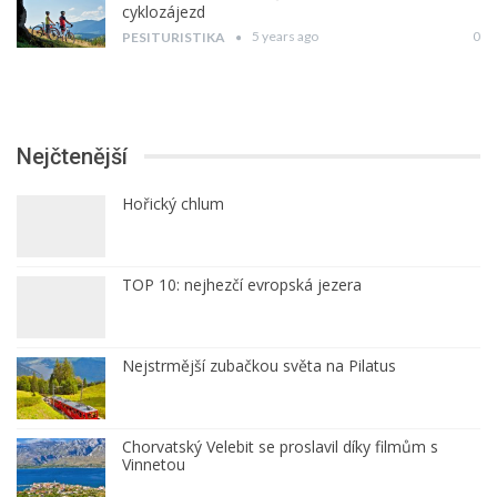
cyklozájezd
5 years ago
0
PESITURISTIKA
Nejčtenější
Hořický chlum
TOP 10: nejhezčí evropská jezera
Nejstrmější zubačkou světa na Pilatus
Chorvatský Velebit se proslavil díky filmům s
Vinnetou