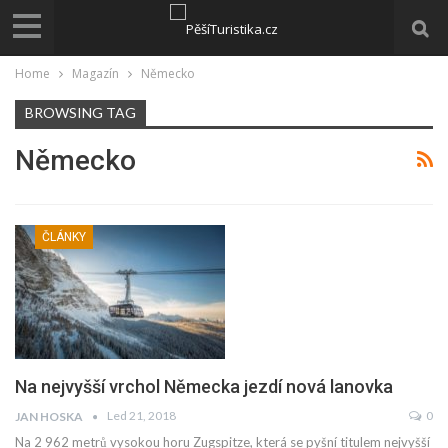
Home
Magazín
Německo
BROWSING TAG
Německo
ČLÁNKY
Na nejvyšší vrchol Německa jezdí nová lanovka
Led 21, 2018
0
JAN HOSKA
Na 2 962 metrů vysokou horu Zugspitze, která se pyšní titulem nejvyšší