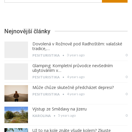
Nejnovější články
Dovolená v Rožnově pod Radhoštěm: valašské
tradice,…
3 years ago
0
PESITURISTIKA
Glamping: Kompletní průvodce nevšedním
ubytováním v…
4 years ago
0
PESITURISTIKA
Může chůze skutečně předcházet depresi?
4 years ago
0
PESITURISTIKA
Výstup ze Smědavy na Jizeru
5 years ago
0
KAROLINA
Už to na kole znáte všude kolem? Zkuste